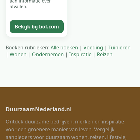
aan informatie over
afvallen.
Bekijk bij bol.com
Boeken rubrieken:
Alle boeken
|
Voeding
|
Tuinieren
|
Wonen
|
Ondernemen
|
Inspiratie
|
Reizen
DuurzaamNederland.nl
Ontdek duurzame bedrijven, merken en inspiratie
voor een groenere manier van leven. Vergelijk
aanbieders voor duurzaam wonen, reizen, lifestyle,