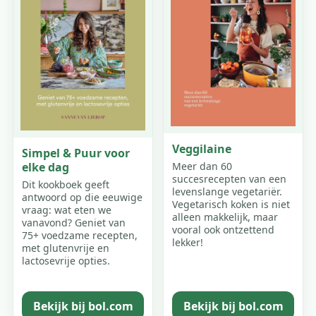
Veggilaine
Simpel & Puur voor
elke dag
Meer dan 60
succesrecepten van een
Dit kookboek geeft
levenslange vegetariër.
antwoord op die eeuwige
Vegetarisch koken is niet
vraag: wat eten we
alleen makkelijk, maar
vanavond? Geniet van
vooral ook ontzettend
75+ voedzame recepten,
lekker!
met glutenvrije en
lactosevrije opties.
Bekijk bij bol.com
Bekijk bij bol.com