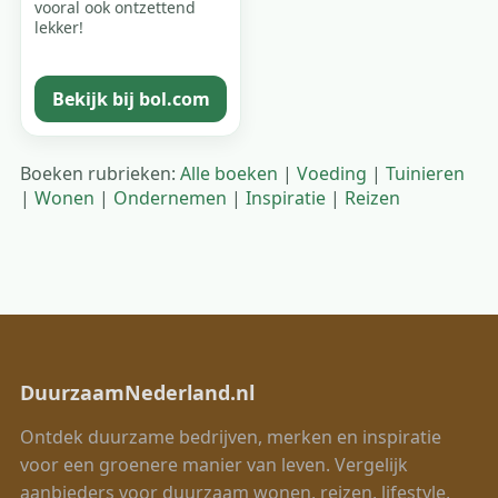
vooral ook ontzettend
lekker!
Bekijk bij bol.com
Boeken rubrieken:
Alle boeken
|
Voeding
|
Tuinieren
|
Wonen
|
Ondernemen
|
Inspiratie
|
Reizen
DuurzaamNederland.nl
Ontdek duurzame bedrijven, merken en inspiratie
voor een groenere manier van leven. Vergelijk
aanbieders voor duurzaam wonen, reizen, lifestyle,